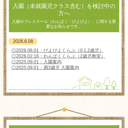
入園（未就園児クラス含む）を検討中の
方へ
入園やプレスクール（わんぱく・ぴよぴよ）、に関する重
要なお知らせです。
2026.6.08
◎2026.06.01：ぴよぴよくらぶ（0.1.2歳児）
◎2026.02.16：わんぱくくらぶ（2歳児教室）
◎
2025.09.01
：入園案内
◎
2025.09.01
：満
3
歳児 入園案内