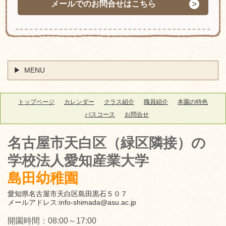
メールでのお問合せはこちら
MENU
トップページ
カレンダー
クラス紹介
職員紹介
本園の特色
バスコース
お問合せ
名古屋市天白区（緑区隣接）
の
学校法人愛知産業大学
島田幼稚園
愛知県名古屋市天白区島田黒石５０７
メールアドレス:
info-shimada@asu.ac.jp
開園時間：08:00～17:00