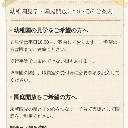
幼稚園見学・園庭開放についてのご案内
幼稚園の見学をご希望の方へ
☆
見学は平日
10:00
～ご案内しております。
ご希望の
方は園までご連絡ください。
※行事等でご案内できない日もあります。
※来園の際は、職員室の
受付簿に必要事項を記入して
ください。
園庭開放をご希望の方へ
未就園児の親と子の心をつなぐ 子育て支援として園
庭をご利用ください。
開放日・開放時間