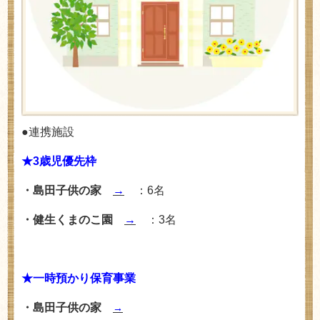
●連携施設
★3歳児優先枠
・島田子供の家
→
：6
名
・健生くまのこ園
→
：3名
★一時預かり保育事業
・島田子供の家
→