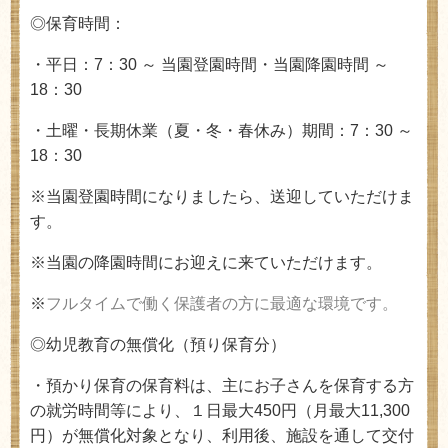
◎保育時間：
・平日：
7
：
30
～ 当園登園時間
・当園降園時間 ～
18：30
・土曜・長期休業（夏・冬・春休み）期間：7：30 ～
18：30
※当園登園時間になりましたら、送迎していただけま
す。
※当園の降園時間にお迎えに来ていただけます。
※
フルタイムで働く保護者の方に最適な環境です。
◎幼児教育の無償化（預り保育分）
・預かり保育の保育料は、主にお子さんを保育する方
の就労時間等により、１日最大
450
円（月最大
11,300
円）が無償化対象となり、利用後、施設を通して交付